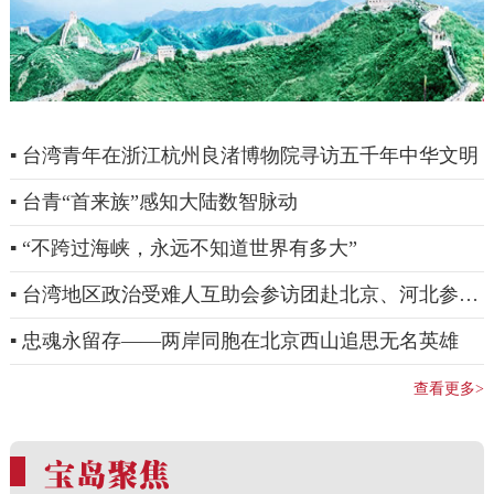
▪ 台湾青年在浙江杭州良渚博物院寻访五千年中华文明
▪ 台青“首来族”感知大陆数智脉动
▪ “不跨过海峡，永远不知道世界有多大”
▪ 台湾地区政治受难人互助会参访团赴北京、河北参访
交流
▪ 忠魂永留存——两岸同胞在北京西山追思无名英雄
查看更多>