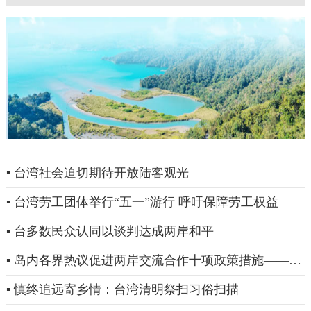
▪ 台湾社会迫切期待开放陆客观光
▪ 台湾劳工团体举行“五一”游行 呼吁保障劳工权益
▪ 台多数民众认同以谈判达成两岸和平
▪ 岛内各界热议促进两岸交流合作十项政策措施——充
分彰显大陆善意，期待利多尽快落地
▪ 慎终追远寄乡情：台湾清明祭扫习俗扫描